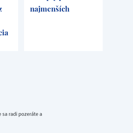
z
najmenších
nápa
cia
 sa radi pozeráte a