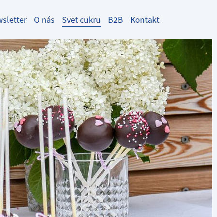
sletter
O nás
Svet cukru
B2B
Kontakt