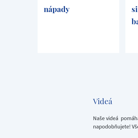
nápady
s
b
Videá
Naše videá pomáhaj
napodobňujete! Vše