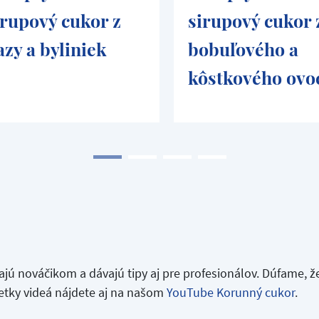
irupový cukor z
sirupový cukor 
azy a byliniek
bobuľového a
kôstkového ovo
ú nováčikom a dávajú tipy aj pre profesionálov. Dúfame, že
tky videá nájdete aj na našom
YouTube Korunný cukor
.