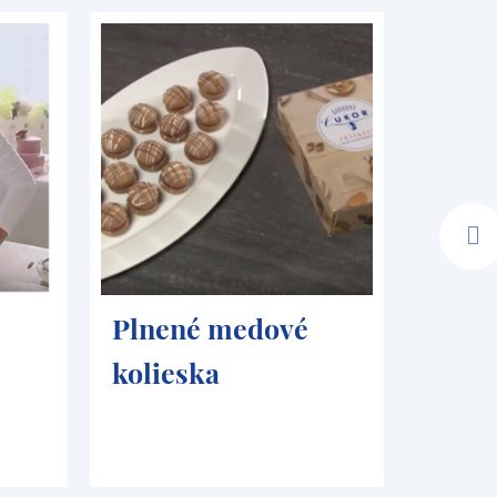
Plnené medové
Koko
kolieska
poma
kré