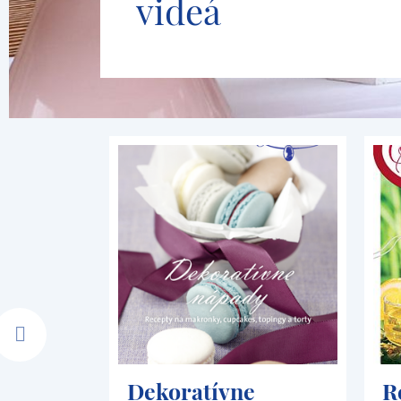
videá
Dekoratívne
R