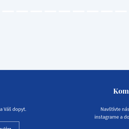
Komu
a Váš dopyt.
Navštívte ná
instagrame a do
mulára