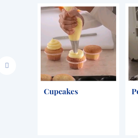
irup
Cupcakes
P