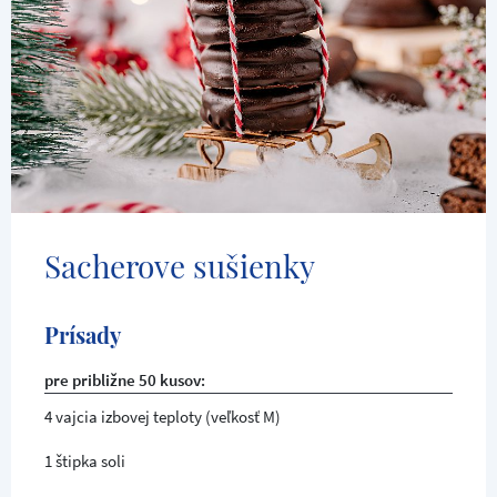
Sacherove sušienky
Prísady
pre približne 50 kusov:
4 vajcia izbovej teploty (veľkosť M)
1 štipka soli