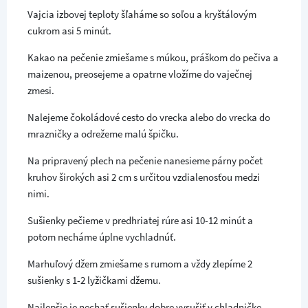
Vajcia izbovej teploty šľaháme so soľou a kryštálovým
cukrom asi 5 minút.
Kakao na pečenie zmiešame s múkou, práškom do pečiva a
maizenou, preosejeme a opatrne vložíme do vaječnej
zmesi.
Nalejeme čokoládové cesto do vrecka alebo do vrecka do
mrazničky a odrežeme malú špičku.
Na pripravený plech na pečenie nanesieme párny počet
kruhov širokých asi 2 cm s určitou vzdialenosťou medzi
nimi.
Sušienky pečieme v predhriatej rúre asi 10-12 minút a
potom necháme úplne vychladnúť.
Marhuľový džem zmiešame s rumom a vždy zlepíme 2
sušienky s 1-2 lyžičkami džemu.
Najlepšie je nechať sušienky dobre vysušiť v chladničke.