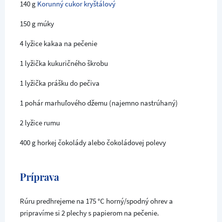
140 g
Korunný cukor kryštálový
150 g múky
4 lyžice kakaa na pečenie
1 lyžička kukuričného škrobu
1 lyžička prášku do pečiva
1 pohár marhuľového džemu (najemno nastrúhaný)
2 lyžice rumu
400 g horkej čokolády alebo čokoládovej polevy
Príprava
Rúru predhrejeme na 175 °C horný/spodný ohrev a
pripravíme si 2 plechy s papierom na pečenie.