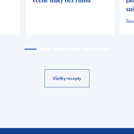
su
Škor
Všetky recepty