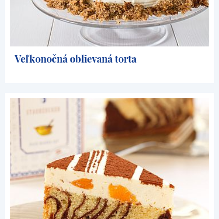
Veľkonočná oblievaná torta