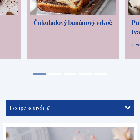
Čokoládový banánový vrkoč
Pu
tv
z tv
Recipe search